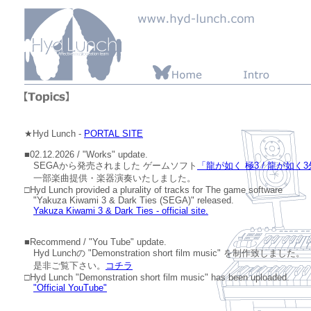
★Hyd Lunch -
PORTAL SITE
■02.12.2026 / "Works" update.
SEGAから発売されました ゲームソフト
「龍が如く 極3 / 龍が如く3外伝 
一部楽曲提供・楽器演奏いたしました。
□Hyd Lunch provided a plurality of tracks for The game software
"Yakuza Kiwami 3 & Dark Ties (SEGA)" released.
Yakuza Kiwami 3 & Dark Ties - official site.
■Recommend / "You Tube" update.
Hyd Lunchの "Demonstration short film music" を制作致しました。
是非ご覧下さい。
コチラ
□Hyd Lunch "Demonstration short film music" has been uploaded.
"Official YouTube"